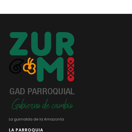
Convocatorias
GESTIÓN ADMINISTRATIVA
Plan de desarrollo y Ordenamiento Territorial - PD
Plan Anual Contratación - PAC
Plan Operativo Anual - POA
Convenios Institucionales
PRESUPUESTO: EJECUCIÓN Y REPORTES
Cédulas presupuestarias y balances
Procesos de contratación
Ejecución Presupuestaria
Obras y proyectos
La guirnalda de la Amazonía
LA PARROQUIA