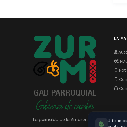
LA P
Auto
PD
Noti
Com
Con
La guirnalda de la Amazonía
Utilizamo
continua