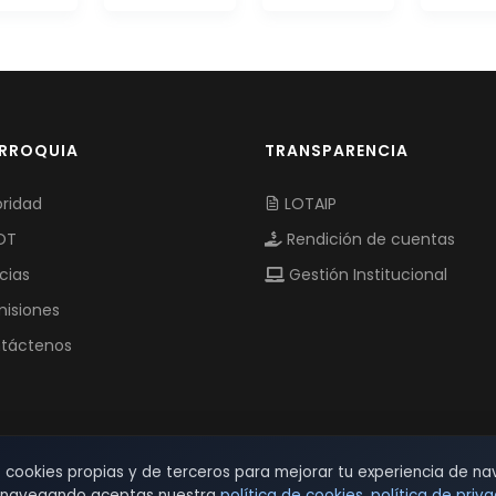
ARROQUIA
TRANSPARENCIA
ridad
LOTAIP
OT
Rendición de cuentas
cias
Gestión Institucional
isiones
táctenos
s cookies propias y de terceros para mejorar tu experiencia de na
r navegando aceptas nuestra
política de cookies
,
política de priv