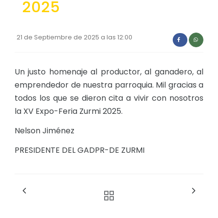
2025
Convocatorias
GESTIÓN ADMINISTRATIVA
21 de Septiembre de 2025 a las 12:00
Plan de desarrollo y Ordenamiento Territorial - PD
Plan Anual Contratación - PAC
Un justo homenaje al productor, al ganadero, al
emprendedor de nuestra parroquia. Mil gracias a
Plan Operativo Anual - POA
todos los que se dieron cita a vivir con nosotros
Convenios Institucionales
la XV Expo-Feria Zurmi 2025.
PRESUPUESTO: EJECUCIÓN Y REPORTES
Nelson Jiménez
Cédulas presupuestarias y balances
PRESIDENTE DEL GADPR-DE ZURMI
Procesos de contratación
Ejecución Presupuestaria
Obras y proyectos